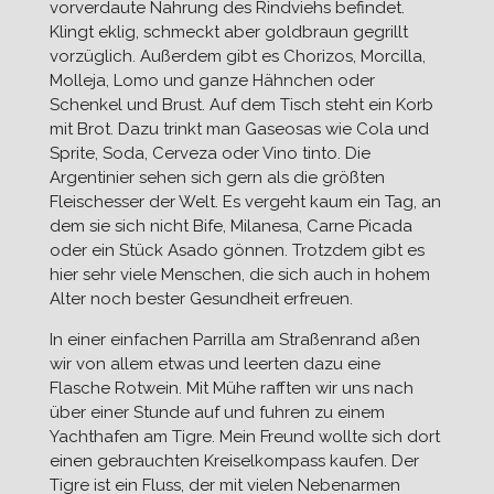
vorverdaute Nahrung des Rindviehs befindet.
Klingt eklig, schmeckt aber goldbraun gegrillt
vorzüglich. Außerdem gibt es Chorizos, Morcilla,
Molleja, Lomo und ganze Hähnchen oder
Schenkel und Brust. Auf dem Tisch steht ein Korb
mit Brot. Dazu trinkt man Gaseosas wie Cola und
Sprite, Soda, Cerveza oder Vino tinto. Die
Argentinier sehen sich gern als die größten
Fleischesser der Welt. Es vergeht kaum ein Tag, an
dem sie sich nicht Bife, Milanesa, Carne Picada
oder ein Stück Asado gönnen. Trotzdem gibt es
hier sehr viele Menschen, die sich auch in hohem
Alter noch bester Gesundheit erfreuen.
In einer einfachen Parrilla am Straßenrand aßen
wir von allem etwas und leerten dazu eine
Flasche Rotwein. Mit Mühe rafften wir uns nach
über einer Stunde auf und fuhren zu einem
Yachthafen am Tigre. Mein Freund wollte sich dort
einen gebrauchten Kreiselkompass kaufen. Der
Tigre ist ein Fluss, der mit vielen Nebenarmen