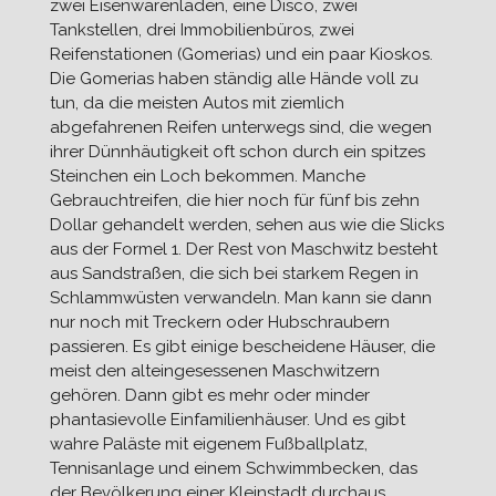
zwei Eisenwarenläden, eine Disco, zwei
Tankstellen, drei Immobilienbüros, zwei
Reifenstationen (Gomerias) und ein paar Kioskos.
Die Gomerias haben ständig alle Hände voll zu
tun, da die meisten Autos mit ziemlich
abgefahrenen Reifen unterwegs sind, die wegen
ihrer Dünnhäutigkeit oft schon durch ein spitzes
Steinchen ein Loch bekommen. Manche
Gebrauchtreifen, die hier noch für fünf bis zehn
Dollar gehandelt werden, sehen aus wie die Slicks
aus der Formel 1. Der Rest von Maschwitz besteht
aus Sandstraßen, die sich bei starkem Regen in
Schlammwüsten verwandeln. Man kann sie dann
nur noch mit Treckern oder Hubschraubern
passieren. Es gibt einige bescheidene Häuser, die
meist den alteingesessenen Maschwitzern
gehören. Dann gibt es mehr oder minder
phantasievolle Einfamilienhäuser. Und es gibt
wahre Paläste mit eigenem Fußballplatz,
Tennisanlage und einem Schwimmbecken, das
der Bevölkerung einer Kleinstadt durchaus