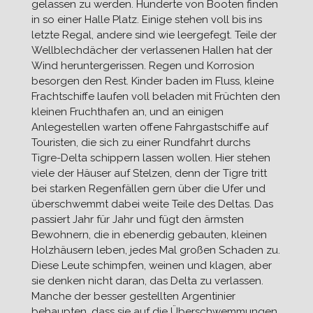
gelassen zu werden. Hunderte von Booten finden
in so einer Halle Platz. Einige stehen voll bis ins
letzte Regal, andere sind wie leergefegt. Teile der
Wellblechdächer der verlassenen Hallen hat der
Wind heruntergerissen. Regen und Korrosion
besorgen den Rest. Kinder baden im Fluss, kleine
Frachtschiffe laufen voll beladen mit Früchten den
kleinen Fruchthafen an, und an einigen
Anlegestellen warten offene Fahrgastschiffe auf
Touristen, die sich zu einer Rundfahrt durchs
Tigre-Delta schippern lassen wollen. Hier stehen
viele der Häuser auf Stelzen, denn der Tigre tritt
bei starken Regenfällen gern über die Ufer und
überschwemmt dabei weite Teile des Deltas. Das
passiert Jahr für Jahr und fügt den ärmsten
Bewohnern, die in ebenerdig gebauten, kleinen
Holzhäusern leben, jedes Mal großen Schaden zu.
Diese Leute schimpfen, weinen und klagen, aber
sie denken nicht daran, das Delta zu verlassen.
Manche der besser gestellten Argentinier
behaupten, dass sie auf die Überschwemmungen