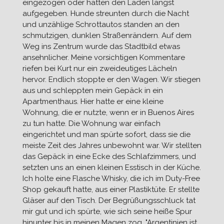
eingezogen oder hätten den Laden längst
aufgegeben. Hunde streunten durch die Nacht
und unzählige Schrottautos standen an den
schmutzigen, dunklen Straßenrändern. Auf dem
Weg ins Zentrum wurde das Stadtbild etwas
ansehnlicher. Meine vorsichtigen Kommentare
riefen bei Kurt nur ein zweideutiges Lächeln
hervor. Endlich stoppte er den Wagen. Wir stiegen
aus und schleppten mein Gepäck in ein
Apartmenthaus. Hier hatte er eine kleine
Wohnung, die er nutzte, wenn er in Buenos Aires
zu tun hatte. Die Wohnung war einfach
eingerichtet und man spürte sofort, dass sie die
meiste Zeit des Jahres unbewohnt war. Wir stellten
das Gepäck in eine Ecke des Schlafzimmers, und
setzten uns an einen kleinen Esstisch in der Küche.
Ich holte eine Flasche Whisky, die ich im Duty-Free
Shop gekauft hatte, aus einer Plastiktüte. Er stellte
Gläser auf den Tisch. Der Begrüßungsschluck tat
mir gut und ich spürte, wie sich seine heiße Spur
hinunter bis in meinen Magen zog. "Argentinien ist