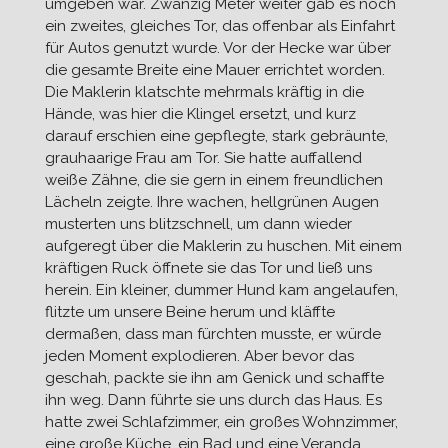
umgeben war. Zwanzig Meter weiter gab es noch
ein zweites, gleiches Tor, das offenbar als Einfahrt
für Autos genutzt wurde. Vor der Hecke war über
die gesamte Breite eine Mauer errichtet worden.
Die Maklerin klatschte mehrmals kräftig in die
Hände, was hier die Klingel ersetzt, und kurz
darauf erschien eine gepflegte, stark gebräunte,
grauhaarige Frau am Tor. Sie hatte auffallend
weiße Zähne, die sie gern in einem freundlichen
Lächeln zeigte. Ihre wachen, hellgrünen Augen
musterten uns blitzschnell, um dann wieder
aufgeregt über die Maklerin zu huschen. Mit einem
kräftigen Ruck öffnete sie das Tor und ließ uns
herein. Ein kleiner, dummer Hund kam angelaufen,
flitzte um unsere Beine herum und kläffte
dermaßen, dass man fürchten musste, er würde
jeden Moment explodieren. Aber bevor das
geschah, packte sie ihn am Genick und schaffte
ihn weg. Dann führte sie uns durch das Haus. Es
hatte zwei Schlafzimmer, ein großes Wohnzimmer,
eine große Küche, ein Bad und eine Veranda,