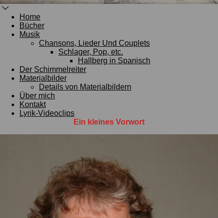
Home
Bücher
Musik
Chansons, Lieder Und Couplets
Schlager, Pop, etc.
Hallberg in Spanisch
Der Schimmelreiter
Materialbilder
Details von Materialbildern
Über mich
Kontakt
Lyrik-Videoclips
Ein kleines Vorwort