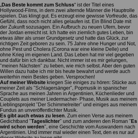
„
Das Beste kommt zum Schluss
“ ist der Titel eines
Hollywood-Films, in dem zwei alternde Männer die Hauptrolle
spielen. Das klingt gut. Es erzeugt eine gewisse Vorfreude, das
Gefühl, dass noch nicht alles gelaufen ist. Ein Blind Date mit
der Zukunft sozusagen. Ein Aufbruch zu neuen Ufern, bevor
der Jordan erreicht ist. Ich hatte ein ziemlich gutes Leben, bin
etwas älter als unser Grundgesetz und hatte das Glück, zur
richtigen Zeit geboren zu sein. 75 Jahre ohne Hunger und Not,
ohne Pest und Cholera (Corona war eine kleine Delle) und
ohne Krieg im eigenen Land. Das Leben hat mir viel gegeben
und dafür bin ich dankbar. Nicht immer ist es mir gelungen,
"meinen Nächsten" zu lieben, wie mich selbst. Aber den guten
Willen dazu habe ich mir bis heute bewahrt und werde auch
weiterhin mein Bestes geben. Versprochen!
Auf meiner Website
kriegen Sie einiges zu hören: Stücke aus
meiner Zeit als "Schlagersänger", Popmusik in spanischer
Sprache aus meinen Jahren in Argentinien, Küchenlieder und
Couplets aus meiner Liedermacher- Phase, Musik aus meinem
Lieblingsprojekt "Der Schimmelreiter" und einiges aus meinem
Fundus an unveröffentlichter Musik.
Es gibt auch etwas zu lesen
. Zum einen Verse aus meinem
Gedichtband "
Tageslichter
" und zum anderen den Roman "
Es
wird schon werden
", eine Geschichte vom Auswandern nach
Argentinien. Und immer mal wieder einen Text, den es nur auf
dieser Website zu lesen gibt.