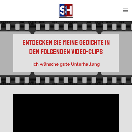
Zum
Hauptinhalt
springen
Entdecken sie meine Gedichte in
den folgenden Video-clips
Ich wünsche gute Unterhaltung